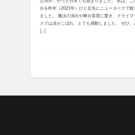
公演が、やっと日本でも始まりました。 私は、こ
台を昨年（2021年）ひと足先にニューヨークで観
ました。 魔法の演出や舞台装置に驚き、クライマ
スでは涙がこぼれ、とても感動しました。 ぜひ、
[…]