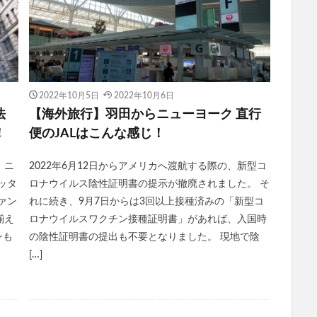
2022年10月5日
2022年10月6日
法
【海外旅行】羽田からニューヨーク 直行
！
便のJALはこんな感じ！
、ニ
2022年6月12日からアメリカへ渡航する際の、新型コ
ッタ
ロナウイルス陰性証明書の提示が撤廃されました。 そ
ァン
れに続き、9月7日からは3回以上接種済みの「新型コ
揃え
ロナウイルスワクチン接種証明書」があれば、入国時
ンも
の陰性証明書の提出も不要となりました。 現地で陰
[…]