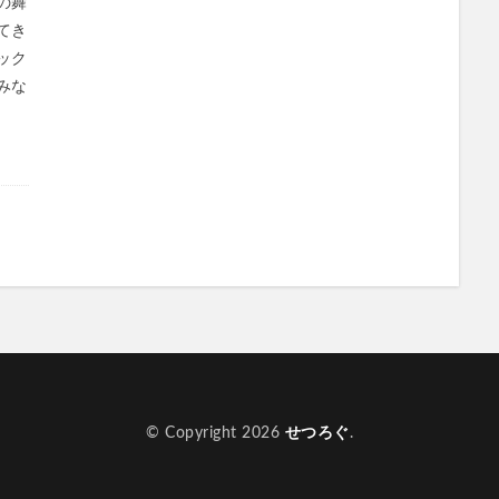
の舞
てき
ック
みな
© Copyright 2026
せつろぐ
.