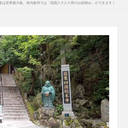
姿は世界最大級。体内参拝では「四国八十八ケ所のお砂踏み」ができます！