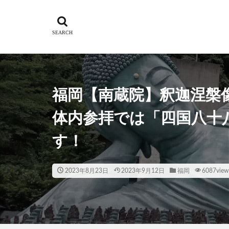
福岡【南蔵院】釈迦涅槃
体内参拝では「四国八十
す！
2023年8月23日
2023年9月12日
福岡
6087view