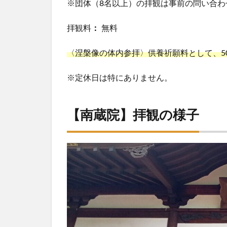
※団体（8名以上）の拝観は事前の問い合わ
拝観料
：
無料
〈涅槃像の体内参拝〉供養祈願料として、5
※定休日は特にありません。
【南蔵院】拝観の様子