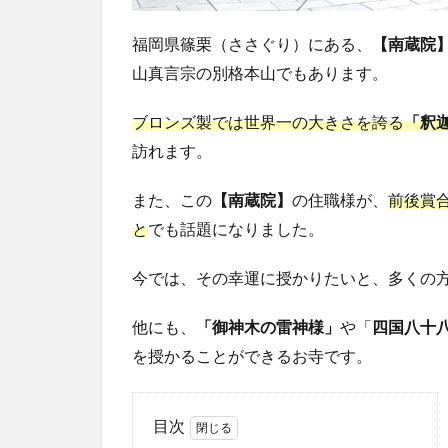
福岡県篠栗（ささぐり）にある、
【南蔵院
山真言宗の別格本山でもあります。
ブロンズ製では世界一の大きさを誇る
「釈
訪れます。
また、この
【南蔵院】
の住職様が、
前後賞合
と
でも話題になりました。
今では、その幸運に授かりたいと、多くの
他にも、
「御神木の雷神様」
や「
四国八十
を授かることができるお寺です。
目次