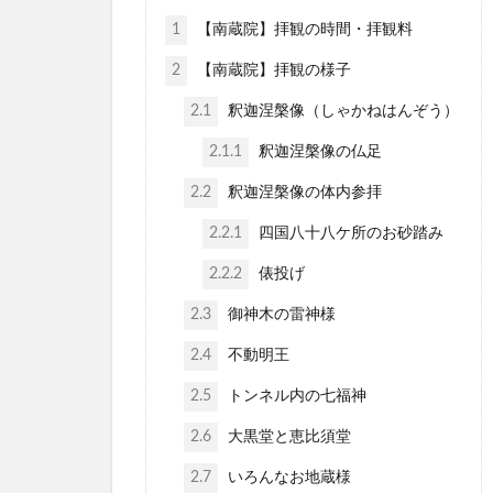
1
【南蔵院】拝観の時間・拝観料
2
【南蔵院】拝観の様子
2.1
釈迦涅槃像（しゃかねはんぞう）
2.1.1
釈迦涅槃像の仏足
2.2
釈迦涅槃像の体内参拝
2.2.1
四国八十八ケ所のお砂踏み
2.2.2
俵投げ
2.3
御神木の雷神様
2.4
不動明王
2.5
トンネル内の七福神
2.6
大黒堂と恵比須堂
2.7
いろんなお地蔵様