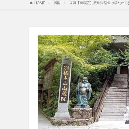
福岡
福岡【南蔵院】釈迦涅槃像の横たわる
HOME