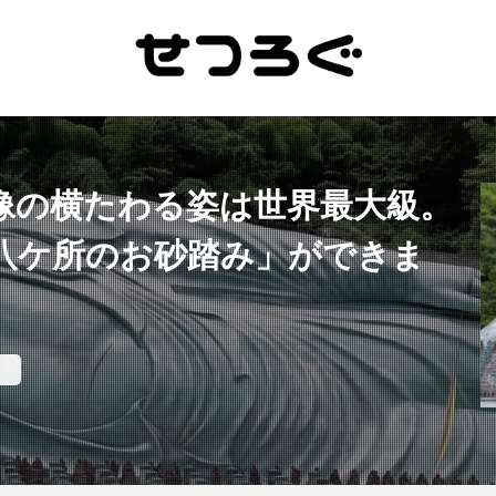
像の横たわる姿は世界最大級。
八ケ所のお砂踏み」ができま